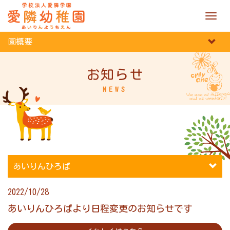
M
e
n
園概要
u
お知らせ
NEWS
あいりんひろば
2022/10/28
あいりんひろばより日程変更のお知らせです